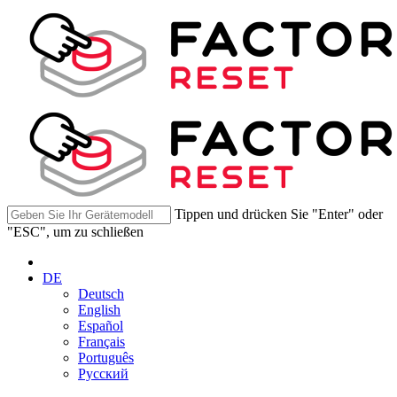
Tippen und drücken Sie "Enter" oder
"ESC", um zu schließen
DE
Deutsch
English
Español
Français
Português
Русский