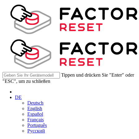
Tippen und drücken Sie "Enter" oder
"ESC", um zu schließen
DE
Deutsch
English
Español
Français
Português
Русский