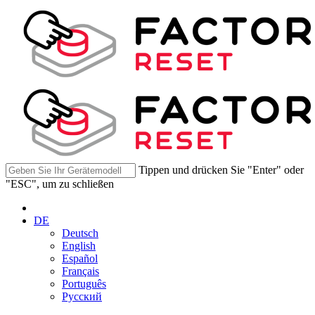
Tippen und drücken Sie "Enter" oder
"ESC", um zu schließen
DE
Deutsch
English
Español
Français
Português
Русский