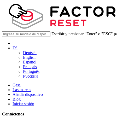
Escribir y presionar "Enter" o "ESC" pa
ES
Deutsch
English
Español
Français
Português
Русский
Casa
Las marcas
Añadir dispositivo
Blog
Iniciar sesión
Contáctenos