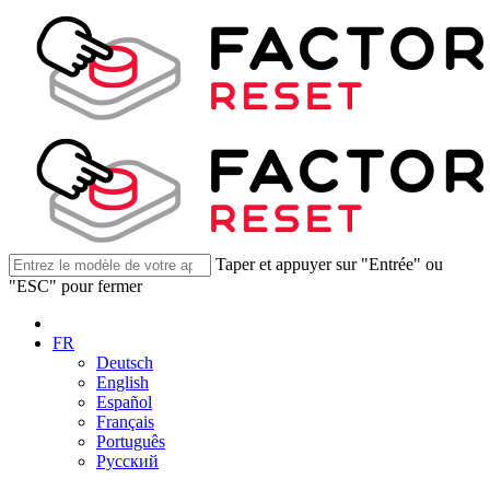
Taper et appuyer sur "Entrée" ou
"ESC" pour fermer
FR
Deutsch
English
Español
Français
Português
Русский