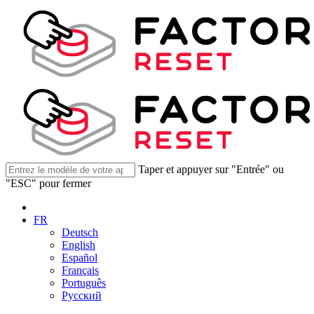
Taper et appuyer sur "Entrée" ou
"ESC" pour fermer
FR
Deutsch
English
Español
Français
Português
Русский