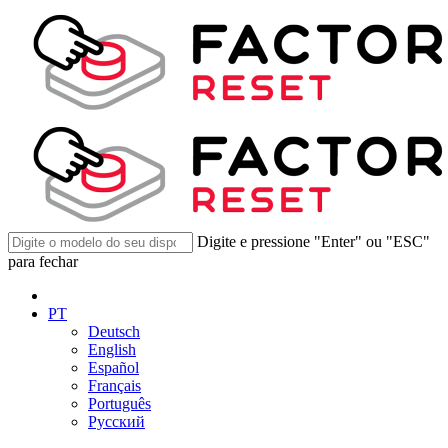
Digite e pressione "Enter" ou "ESC"
para fechar
PT
Deutsch
English
Español
Français
Português
Русский