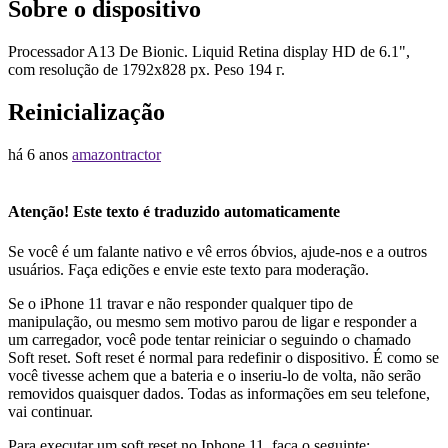
Sobre o dispositivo
Processador A13 De Bionic. Liquid Retina display HD de 6.1",
com resolução de 1792x828 px. Peso 194 г.
Reinicialização
há 6 anos
amazontractor
Atenção! Este texto é traduzido automaticamente
Se você é um falante nativo e vê erros óbvios, ajude-nos e a outros
usuários. Faça edições e envie este texto para moderação.
Se o iPhone 11 travar e não responder qualquer tipo de
manipulação, ou mesmo sem motivo parou de ligar e responder a
um carregador, você pode tentar reiniciar o seguindo o chamado
Soft reset. Soft reset é normal para redefinir o dispositivo. É como se
você tivesse achem que a bateria e o inseriu-lo de volta, não serão
removidos quaisquer dados. Todas as informações em seu telefone,
vai continuar.
Para executar um soft reset no Iphone 11, faça o seguinte: