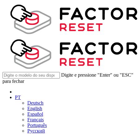
Digite e pressione "Enter" ou "ESC"
para fechar
PT
Deutsch
English
Español
Français
Português
Русский