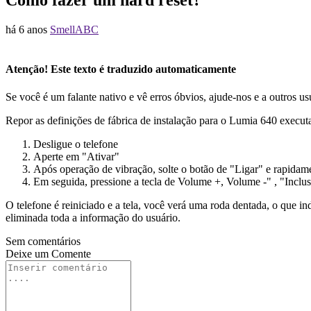
Como fazer um hard reset?
há 6 anos
SmellABC
Atenção! Este texto é traduzido automaticamente
Se você é um falante nativo e vê erros óbvios, ajude-nos e a outros us
Repor as definições de fábrica de instalação para o Lumia 640 executa
Desligue o telefone
Aperte em "Ativar"
Após operação de vibração, solte o botão de "Ligar" e rapidam
Em seguida, pressione a tecla de Volume +, Volume -" , "Incl
O telefone é reiniciado e a tela, você verá uma roda dentada, o que i
eliminada toda a informação do usuário.
Sem comentários
Deixe um
Comente