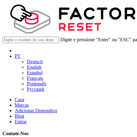
Digite e pressione "Enter" ou "ESC" pa
PT
Deutsch
English
Español
Français
Português
Русский
Casa
Marcas
Adicionar Dispositivo
Blog
Entrar
Contate-Nos