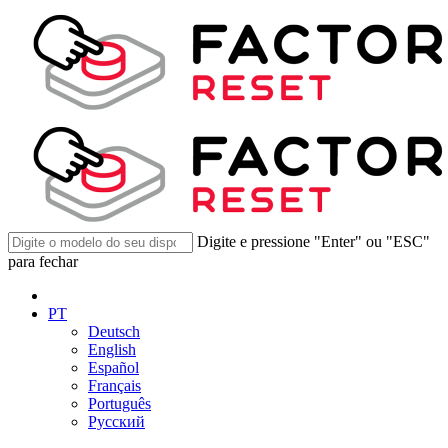
Digite e pressione "Enter" ou "ESC"
para fechar
PT
Deutsch
English
Español
Français
Português
Русский