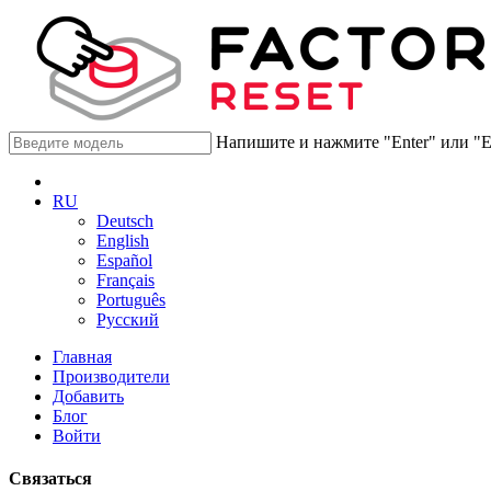
Напишите и нажмите "Enter" или "
RU
Deutsch
English
Español
Français
Português
Русский
Главная
Производители
Добавить
Блог
Войти
Связаться