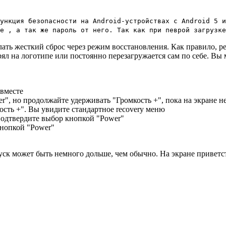
ункция безопасности на Android-устройствах с Android 5 и
e , а так же пароль от него. Так как при певрой загрузке
лать жесткий сброс через режим восстановления. Как правило, р
ял на логотипе или постоянно перезагружается сам по себе. Вы
 вместе
r", но продолжайте удерживать "Громкость +", пока на экране 
ость +". Вы увидите стандартное recovery меню
 подтвердите выбор кнопкой "Power"
кнопкой "Power"
уск может быть немного дольше, чем обычно. На экране приветст