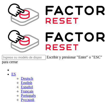
Escribir y presionar "Enter" o "ESC"
para cerrar
ES
Deutsch
English
Español
Français
Português
Русский