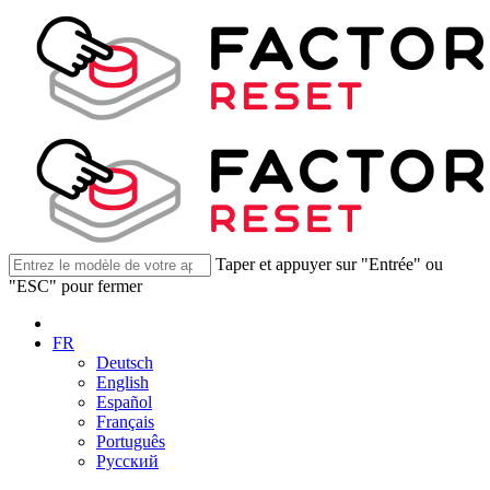
Taper et appuyer sur "Entrée" ou
"ESC" pour fermer
FR
Deutsch
English
Español
Français
Português
Русский