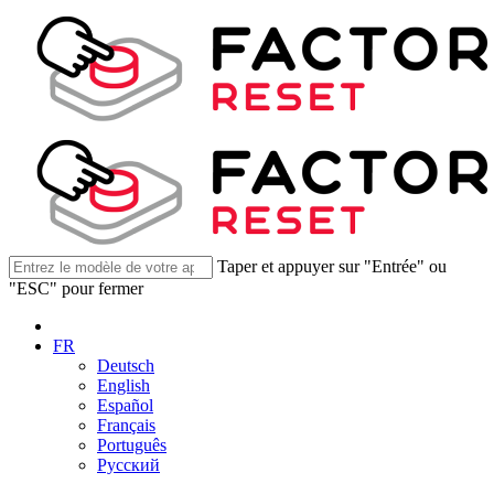
Taper et appuyer sur "Entrée" ou
"ESC" pour fermer
FR
Deutsch
English
Español
Français
Português
Русский