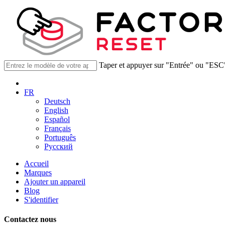
Taper et appuyer sur "Entrée" ou "ESC
FR
Deutsch
English
Español
Français
Português
Русский
Accueil
Marques
Ajouter un appareil
Blog
S'identifier
Contactez nous