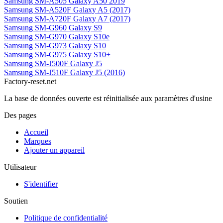
Samsung SM-A505 Galaxy A50 2019
Samsung SM-A520F Galaxy A5 (2017)
Samsung SM-A720F Galaxy A7 (2017)
Samsung SM-G960 Galaxy S9
Samsung SM-G970 Galaxy S10e
Samsung SM-G973 Galaxy S10
Samsung SM-G975 Galaxy S10+
Samsung SM-J500F Galaxy J5
Samsung SM-J510F Galaxy J5 (2016)
Factory-reset.net
La base de données ouverte est réinitialisée aux paramètres d'usine
Des pages
Accueil
Marques
Ajouter un appareil
Utilisateur
S'identifier
Soutien
Politique de confidentialité