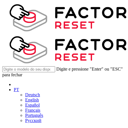
Digite e pressione "Enter" ou "ESC"
para fechar
PT
Deutsch
English
Español
Français
Português
Русский