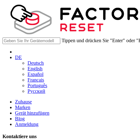
Tippen und drücken Sie "Enter" oder "
DE
Deutsch
English
Español
Français
Português
Русский
Zuhause
Marken
Gerät hinzufügen
Blog
Anmeldung
Kontaktiere uns