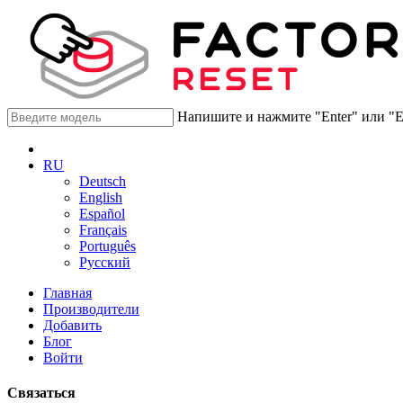
Напишите и нажмите "Enter" или "
RU
Deutsch
English
Español
Français
Português
Русский
Главная
Производители
Добавить
Блог
Войти
Связаться